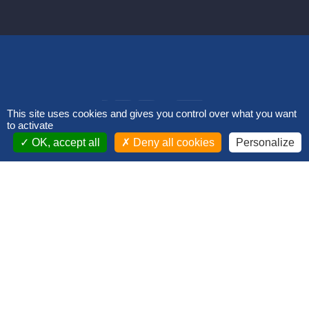
This site uses cookies and gives you control over what you want
to activate
OK, accept all
Deny all cookies
Personalize
Nous contacter
Mentions légales
FAQ
Retrouvez-nous sur les réseaux sociaux
et suivez notre actualité !