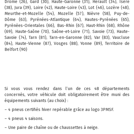
Drôme (26), Gard (30), Haute-Garonne (31), Hérault (34), Isère
(38), Jura (39), Loire (42), Haute-Loire (43), Lot (46), Lozère (48),
Meurthe-et-Mozelle (54), Mozelle (57), Nièvre (58), Puy-de-
Dôme (63), Pyrénées-Atlantique (64), Hautes-Pyrénées (65),
Pyrénées-Orientales (66), Bas-Rhin (67), Haut-Rhin (68), Rhône
(69), Haute-Saône (70), Saône-et-Loire (71), Savoie (73), Haute-
Savoie (74), Tarn (81), Tarn-en-Garonne (82), Var (83), Vaucluse
(84), Haute-Vienne (87), Vosges (88), Yonne (89), Territoire de
Belfort (90)
Si vous vous rendez dans l’un de ces 48 départements
concernés, votre véhicule doit obligatoirement être muni des
équipements suivants (au choix) :
– 4️ pneus certifiés hiver repérable grâce au logo 3PMSF.
– 4️ pneus 4️ saisons.
– Une paire de chaîne ou de chaussettes à neige.